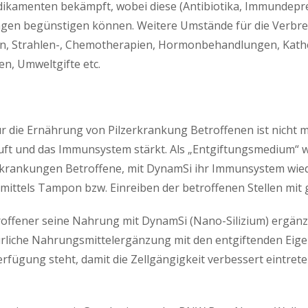
ikamenten bekämpft, wobei diese (Antibiotika, Immundepre
ungen begünstigen können. Weitere Umstände für die Verbr
nen, Strahlen-, Chemotherapien, Hormonbehandlungen, Kath
n, Umweltgifte etc.
r die Ernährung von Pilzerkrankung Betroffenen ist nicht m
ft und das Immunsystem stärkt. Als „Entgiftungsmedium“ 
rkrankungen Betroffene, mit DynamSi ihr Immunsystem wiede
mittels Tampon bzw. Einreiben der betroffenen Stellen mit 
troffener seine Nahrung mit DynamSi (Nano-Silizium) ergänzt
ürliche Nahrungsmittelergänzung mit den entgiftenden Eigens
Verfügung steht, damit die Zellgängigkeit verbessert eintret