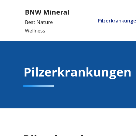
Skip
BNW Mineral
to
Pilzerkrankung
content
Best Nature
Wellness
Pilzerkrankungen