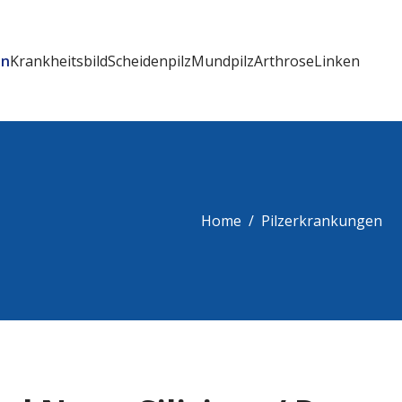
en
Krankheitsbild
Scheidenpilz
Mundpilz
Arthrose
Linken
Home
Pilzerkrankungen